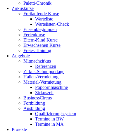
Paletti-Chronik
Zirkuskurse
Fortlaufende Kurse
Warteliste
Wartelisten-Check
Ensemblegruppen
Ferienkurse
Eltern-Kind Kurse
Erwachsenen Kurse
Freies Training
Angebote
Mitmachzirkus
Referenzen
Zirkus-Schnuppertage
Hallen-Vermietung
Material-Vermietung
Popcornmaschine
Zirkuszelt
BusinessCircus
Fortbildung
Ausbildung
Qualifizierungssystem
Termine in BW
Termine in MA
Projekte