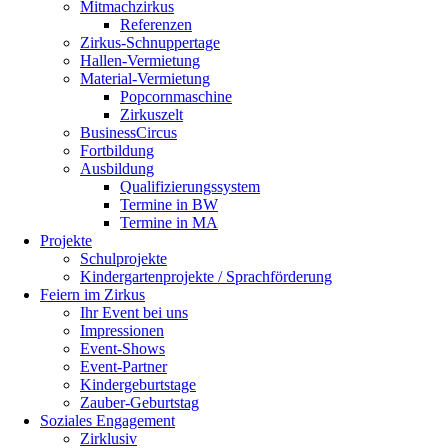
Mitmachzirkus
Referenzen
Zirkus-Schnuppertage
Hallen-Vermietung
Material-Vermietung
Popcornmaschine
Zirkuszelt
BusinessCircus
Fortbildung
Ausbildung
Qualifizierungssystem
Termine in BW
Termine in MA
Projekte
Schulprojekte
Kindergartenprojekte / Sprachförderung
Feiern im Zirkus
Ihr Event bei uns
Impressionen
Event-Shows
Event-Partner
Kindergeburtstage
Zauber-Geburtstag
Soziales Engagement
Zirklusiv