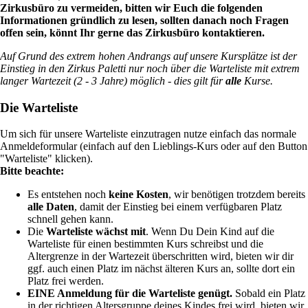
Zirkusbüro zu vermeiden, bitten wir Euch die folgenden
Informationen gründlich zu lesen, sollten danach noch Fragen
offen sein, könnt Ihr gerne das Zirkusbüro kontaktieren.
Auf Grund des extrem hohen Andrangs auf unsere Kursplätze ist der
Einstieg in den Zirkus Paletti nur noch über die Warteliste mit extrem
langer Wartezeit (2 - 3 Jahre) möglich - dies gilt für
alle
Kurse.
Die Warteliste
Um sich für unsere Warteliste einzutragen nutze einfach das normale
Anmeldeformular (einfach auf den Lieblings-Kurs oder auf den Button
"Warteliste" klicken).
Bitte beachte:
Es entstehen noch
keine Kosten
, wir benötigen trotzdem bereits
alle Daten
, damit der Einstieg bei einem verfügbaren Platz
schnell gehen kann.
Die
Warteliste wächst mit
. Wenn Du Dein Kind auf die
Warteliste für einen bestimmten Kurs schreibst und die
Altergrenze in der Wartezeit überschritten wird, bieten wir dir
ggf. auch einen Platz im nächst älteren Kurs an, sollte dort ein
Platz frei werden.
EINE Anmeldung für die Warteliste genügt.
Sobald ein Platz
in der richtigen Altersgruppe deines Kindes frei wird, bieten wir