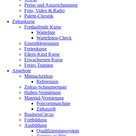
Preise und Auszeichnungen
Foto, Video & Radio
Paletti-Chronik
Zirkuskurse
Fortlaufende Kurse
Warteliste
Wartelisten-Check
Ensemblegruppen
Ferienkurse
Eltern-Kind Kurse
Erwachsenen Kurse
Freies Training
Angebote
Mitmachzirkus
Referenzen
Zirkus-Schnuppertage
Hallen-Vermietung
Material-Vermietung
Popcornmaschine
Zirkuszelt
BusinessCircus
Fortbildung
Ausbildung
Qualifizierungssystem