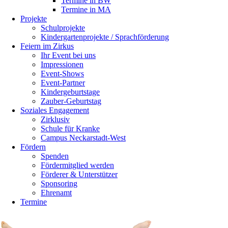
Termine in BW
Termine in MA
Projekte
Schulprojekte
Kindergartenprojekte / Sprachförderung
Feiern im Zirkus
Ihr Event bei uns
Impressionen
Event-Shows
Event-Partner
Kindergeburtstage
Zauber-Geburtstag
Soziales Engagement
Zirklusiv
Schule für Kranke
Campus Neckarstadt-West
Fördern
Spenden
Fördermitglied werden
Förderer & Unterstützer
Sponsoring
Ehrenamt
Termine