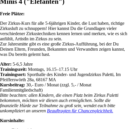
Minis 4 ("Elefanten")
Freie Plätze:
Der Zirkus-Kurs für alle 5-6jährigen Kinder, die Lust haben, richtige
Zirkusluft zu schnuppern! Hier kannst Du die Grundlagen vieler
verschiedener Zirkustechniken kennen lernen und merken, wie es sich
anfühlt, ArtistIn im Zirkus zu sein.
Zur Jahresmitte gibt es eine große Zirkus-Aufführung, bei der Du
Deinen Eltern, Freunden, Bekannten und Verwandten zeigen kannst,
was Du bereits gelernt hast.
Alter:
5-6,5 Jahre
Trainingszeit:
Montags, 16.15–17.15 Uhr
Trainingsort:
Sporthalle des Kinder- und Jugendzirkus Paletti, Im
Pfeifferswörth 28a, 68167 MA
Kursbeitrag:
30,- Euro / Monat (zzgl. 5,- / Monat
Familienmitgliedschaft)
Bitte beachten: allen Kindern, die einen Platz beim Zirkus Paletti
bekommen, möchten wir diesen auch ermöglichen. Sollte die
finanzielle Hürde zur Teilnahme zu groß sein, wendet euch bitte
unkompliziert an unseren
Beauftragten für Chancengleichheit.
Kursinhalte: